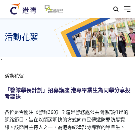
活動花絮
`
活動花絮
「警隊學長計劃」招募講座 港專畢業生為同學分享投
考要訣
各位是否關注《警聲360》？這是警務處公共關係部推出的
網路節目，旨在以簡潔明快的方式向市民傳遞防罪防騙資
訊。該節目主持人之一，為港專紀律部隊課程的畢業生。