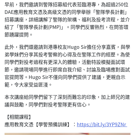
早前，我們邀請到警隊招募組代表蒞臨港專，為超過250位
DAE應用教育文憑及高級文憑的同學舉辦「警隊學長計劃」
招募講座，詳細講解了警隊的架構、福利及投考流程，並介
紹了「警隊學長計劃(PMP)」。同學們反響熱烈，在問答環
節踴躍提問。
此外，我們還邀請到港專校友Hugo Sir擔任分享嘉賓，與學
弟學妹們分享其投考警察的心得及在警隊工作的經歷。為使
同學們對投考過程有更深入的體驗，活動特設模擬面試環
節，邀請現場同學進行即席自我介紹、討論及臨場應對面試
官提問等。Hugo Sir不僅向同學們提供了建議，更親自示
範，令大家受益匪淺。
本次講座給同學們留下了深刻而難忘的印象，加上師兄的建
議與鼓勵，同學們對投考警隊更有信心。
【相關課程】
應用教育文憑【學警預備訓練】：
https://bit.ly/3YP9ZNr