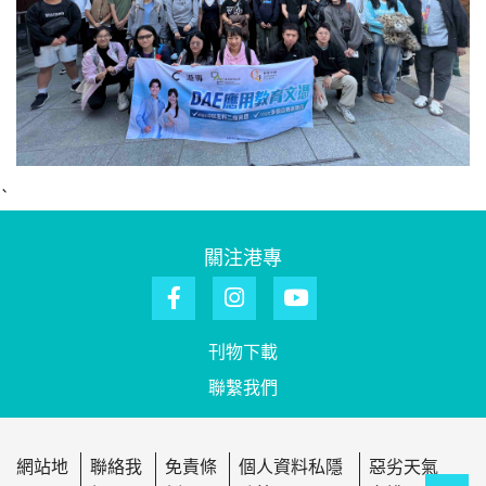
`
關注港專
刊物下載
聯繫我們
網站地
聯絡我
免責條
個人資料私隱
惡劣天氣