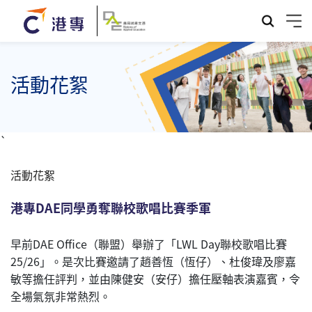
活動花絮
`
活動花絮
港專DAE同學勇奪聯校歌唱比賽季軍
早前DAE Office（聯盟）舉辦了「LWL Day聯校歌唱比賽
25/26」。是次比賽邀請了趙善恆（恆仔）、杜俊瑋及廖嘉
敏等擔任評判，並由陳健安（安仔）擔任壓軸表演嘉賓，令
全場氣氛非常熱烈。