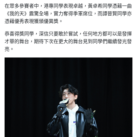
在眾多參賽者中，港專同學表現卓越，黃卓希同學憑藉一曲
《我的天》震驚全場，實力奪得季軍席位，而譚晉賢同學亦
憑藉優秀表現獲頒優異獎。
恭喜得獎同學，深信只要敢於嘗試，任何地方都可以是發揮
才華的舞台，期待下次在更大的舞台見到同學們繼續發光發
亮。