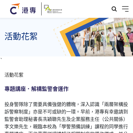
活動花絮
`
活動花絮
專題講座．解構監警會運作
投身警隊除了需要具備強健的體魄，深入認識「兩層架構投
訴警察制度」亦是不可或缺的一環。早前，港專有幸邀請到
監警會助理秘書長冼穎聰先生及企業服務主任（公共關係）
李文樂先生，親臨本校為「學警預備訓練」課程的同學進行