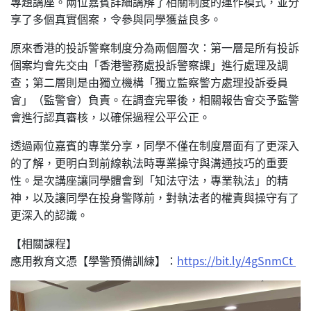
專題講座。兩位嘉賓詳細講解了相關制度的運作模式，並分
享了多個真實個案，令參與同學獲益良多。
原來香港的投訴警察制度分為兩個層次：第一層是所有投訴
個案均會先交由「香港警務處投訴警察課」進行處理及調
查；第二層則是由獨立機構「獨立監察警方處理投訴委員
會」（監警會）負責。在調查完畢後，相關報告會交予監警
會進行認真審核，以確保過程公平公正。
透過兩位嘉賓的專業分享，同學不僅在制度層面有了更深入
的了解，更明白到前線執法時專業操守與溝通技巧的重要
性。是次講座讓同學體會到「知法守法，專業執法」的精
神，以及讓同學在投身警隊前，對執法者的權責與操守有了
更深入的認識。
【相關課程】
應用教育文憑【學警預備訓練】：
https://bit.ly/4gSnmCt