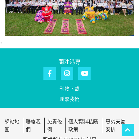
`
關注港專
刊物下載
聯繫我們
網站地
聯絡我
免責條
個人資料私隱
惡劣天氣
圖
們
例
政策
安排