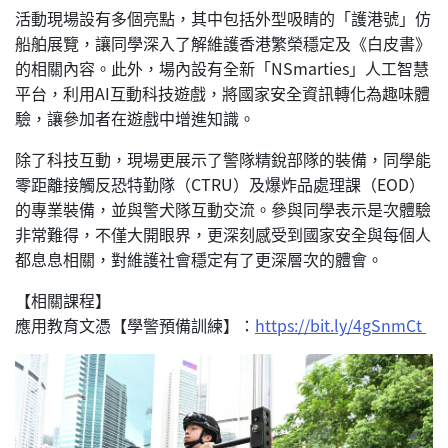
活動現場設有多個亮點，其中包括外型吸睛的「護港號」仿
船舶展覽，讓同學深入了解維護香港繁榮穩定及《白皮書》
的相關內容。此外，場內設有全新「NSmarties」人工智慧
平台，利用AI互動科技遊戲，將國家安全資訊轉化為趣味體
驗，讓參加者在遊戲中增進知識。
除了科技互動，現場更展示了警隊精銳部隊的裝備，同學能
零距離接觸反恐特勤隊（CTRU）及爆炸品處理課（EOD）
的專業裝備，並與警犬隊互動交流。參與同學表示是次體驗
非常難得，不僅大開眼界，更深刻感受到國家安全與每個人
都息息相關，對維護社會穩定有了更深層次的體會。
【相關課程】
應用教育文憑【學警預備訓練】：
https://bit.ly/4gSnmCt