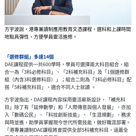
方宇波說，港專兼讀制應用教育文憑課程，選科和上課時間
地點具彈性，方便學員靈活進修。
「選修群組」多達14個
DAE課程提供一共600學時，學員可選擇兩大科目組合，組
合一為「3科必修科目」、「2科補充科目」及「1個選修群
組（內含3科選修科目）」；組合二則為「3科必修科目」配
搭「5科補充科目」，適合不同人士就讀 。
方宇波指出，DAE課程內容採用靈活嶄新設計，「補充科
目」除了有「延伸數學」和「人際傳意與個人發展」，亦加
入「數碼公民」、「科技創新技能」、「生涯規劃」，務求
與時並進，助學員掌握現今世代所需技能，做好職涯部署。
「港專兼讀制DAE課程將會提供全部5科補充科目，涵蓋全