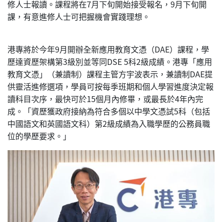
修人士報讀。課程將在7月下旬開始接受報名，9月下旬開
課，有意進修人士可把握機會實踐理想。
港專將於今年9月開辦全新應用教育文憑（DAE）課程，學
歷達資歷架構第3級別並等同DSE 5科2級成績。港專「應用
教育文憑」（兼讀制）課程主管方宇波表示，兼讀制DAE提
供靈活進修選項，學員可按每季班期和個人學習進度決定報
讀科目次序，最快可於15個月內修畢，或最長於4年內完
成。「資歷獲政府接納為符合多個以中學文憑試5科（包括
中國語文和英國語文科）第2級成績為入職學歷的公務員職
位的學歷要求。」