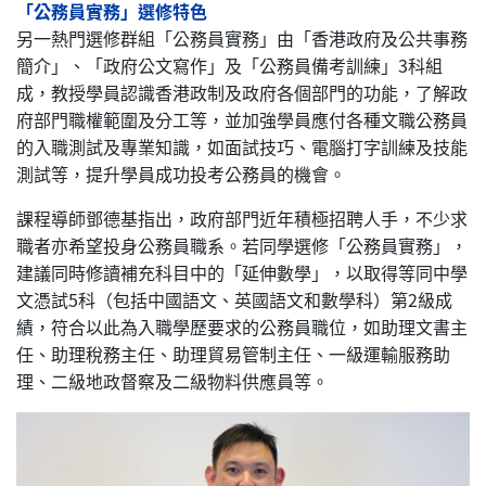
「公務員實務」選修特色
另一熱門選修群組「公務員實務」由「香港政府及公共事務
簡介」、「政府公文寫作」及「公務員備考訓練」3科組
成，教授學員認識香港政制及政府各個部門的功能，了解政
府部門職權範圍及分工等，並加強學員應付各種文職公務員
的入職測試及專業知識，如面試技巧、電腦打字訓練及技能
測試等，提升學員成功投考公務員的機會。
課程導師鄧德基指出，政府部門近年積極招聘人手，不少求
職者亦希望投身公務員職系。若同學選修「公務員實務」，
建議同時修讀補充科目中的「延伸數學」，以取得等同中學
文憑試5科（包括中國語文、英國語文和數學科）第2級成
績，符合以此為入職學歷要求的公務員職位，如助理文書主
任、助理稅務主任、助理貿易管制主任、一級運輸服務助
理、二級地政督察及二級物料供應員等。