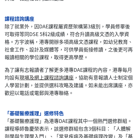
課程諮詢講座
除了就業外，因DAE課程屬資歷架構第3級別，學員修畢後
可取得等同DSE 5科2級成績，符合升讀高級文憑的入學資
格。方宇波稱，港專開辦多項高級文憑課程，如幼兒教育、
社會工作、設計及媒體等，可供學員銜接修讀，之後更可再
報讀相關的學位課程，取得更高學歷。
為了讓有志報讀者了解更多港專DAE課程的內容，港專每月
均設有
現場及網上課程諮詢講座
，協助有意報讀人士制定個
人學習計劃，並提供選科攻略及建議。如未能出席講座，亦
歡迎以電話或電郵與港專聯絡。
「基礎醫療護理」選修特色
「基礎醫療護理」為港專DAE課程其中一個熱門選修群組。
課程導師魯慶榮表示，該選修群組包含3個科目：「人體解
剖學與生理學入門」、「常見疾病及基礎病理改變」及「基