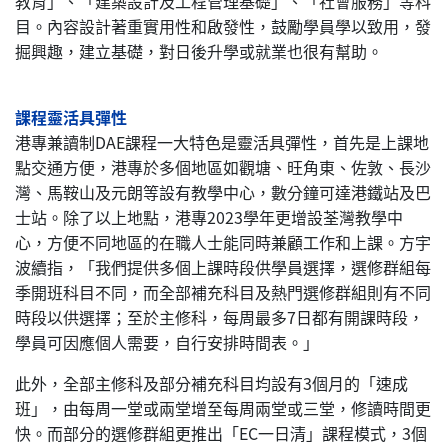
教育」、「建築設計及工程管理基礎」、「社會服務」等科
目。內容設計著重實用性和啟發性，鼓勵學員學以致用，發
掘興趣，建立基礎，對日後升學或就業也很有幫助。
課程靈活具彈性
港專兼讀制DAE課程一大特色是靈活具彈性，首先是上課地
點交通方便，港專於多個地區如觀塘、旺角東、佐敦、長沙
灣、馬鞍山及元朗等設有教學中心，數分鐘可達港鐵站及巴
士站。除了以上地點，港專2023學年更增設荃灣教學中
心，方便不同地區的在職人士能同時兼顧工作和上課。方宇
波續指，「我們提供多個上課時段供學員選擇，選修群組每
季開班科目不同，而全部補充科目及熱門選修群組則有不同
時段以供選擇；至於主修科，每周最多7日都有開課時段，
學員可因應個人需要，自行安排時間表。」
此外，全部主修科及部分補充科目均設有3個月的「速成
班」，由每周一堂或兩堂增至每周兩堂或三堂，修讀時間更
快。而部分的選修群組更推出「EC一日清」課程模式，3個