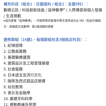
補充科目（組合1：任選兩科 / 組合2：全選5科）：
#
數碼公民 / 科技創新技能 / 延伸數學
/ 人際傳意與個人發展
/ 生涯規劃
#成功修畢「延伸數學」，可取得等同香港中學文憑考試DSE 5科（包括中國語
文、英國語文及數學）第2級成績的資歷
選修群組（14選1，每個群組包含3個指定科目）：
1. 紀律部隊
2. 公務員實務
3. 基礎醫療護理
4. 建築設計及工程管理基礎
5. 社會服務
6. 日本語言及流行文化
7. 咖啡及西式甜品店營運
8. 幼兒教育
9. 會計及金融學
10. 基礎牙科科學
11. 運動教練及管理