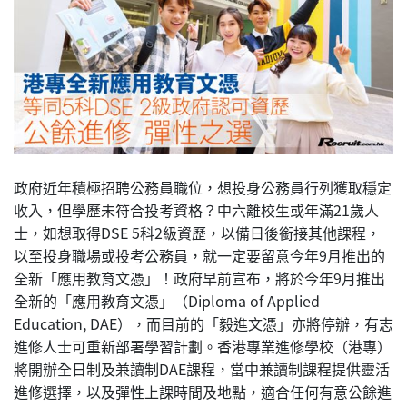
政府近年積極招聘公務員職位，想投身公務員行列獲取穩定
收入，但學歷未符合投考資格？中六離校生或年滿21歲人
士，如想取得DSE 5科2級資歷，以備日後銜接其他課程，
以至投身職場或投考公務員，就一定要留意今年9月推出的
全新「應用教育文憑」！政府早前宣布，將於今年9月推出
全新的「應用教育文憑」（Diploma of Applied
Education, DAE），而目前的「毅進文憑」亦將停辦，有志
進修人士可重新部署學習計劃。香港專業進修學校（港專）
將開辦全日制及兼讀制DAE課程，當中兼讀制課程提供靈活
進修選擇，以及彈性上課時間及地點，適合任何有意公餘進