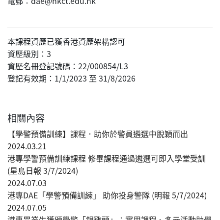
電郵：dae@hkct.edu.hk
本課程資歷已獲香港資歷架構認可
資歷級別：3
資歷名冊登記號碼：22/000854/L3
登記有效期：1/1/2023 至 31/8/2026
相關內容
【學警預備訓練】課程．助你於警員遴選中脫穎而出
2024.03.21
港專學警預備訓練課程 修畢課程通過遴選可即入學堂受訓
(星島日報 3/7/2024)
2024.07.03
港專DAE「學警預備訓練」 助你投身警隊 (明報 5/7/2024)
2024.07.05
港專畢業生獲頒學警「銀雞頭」：實用課程、多元活動助學