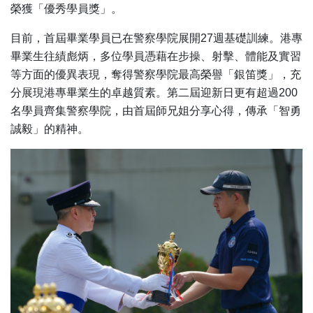
榮獲「優秀學員獎」。
目前，首屆畢業學員已在警察學院展開27週基礎訓練。港專
畢業生往績彪炳，多位學員憑藉在步操、射擊、體能及實習
等方面的優異表現，奪得警察學院最高榮譽「銀笛獎」，充
分展現港專畢業生的卓越質素。第二屆迎新日更有超過200
名學員齊集警察學院，由首屆師兄姐分享心得，傳承「智勇
誠毅」的精神。