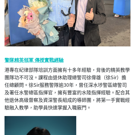
警隊精英領軍 傳授實戰經驗
港專在紀律部隊培訓方面擁有十多年經驗，背後的精英教學
團隊功不可沒。課程由退休助理總警司徐偉雄（徐Sir）擔
任總顧問。徐Sir服務警隊逾30年，曾任深水埗警區總警司
及署任水警總區指揮官，擁有豐富的水陸指揮經驗。配合其
他退休高級督察及資深警長組成的導師團，將第一手實戰經
驗融入教學，助學員快速掌握入職竅門。