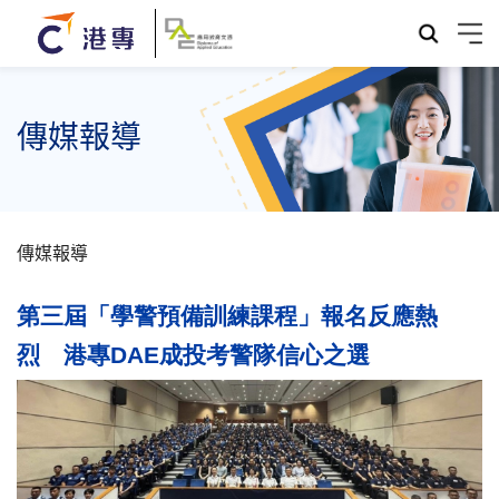
傳媒報導
傳媒報導
第三屆「學警預備訓練課程」報名反應熱
烈 港專DAE成投考警隊信心之選