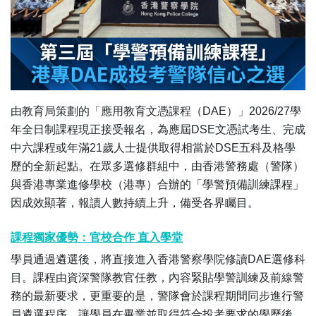
由教育局策劃的「應用教育文憑課程（DAE）」2026/27學
年全日制課程現正接受報名，為應屆DSE文憑試考生、完成
中六課程或年滿21歲人士提供取得相當於DSE五科及格學
歷的全新起點。在眾多選修群組中，由香港警務處（警隊）
與香港專業進修學校（港專）合辦的「學警預備訓練課程」
因成效顯著，報讀人數持續上升，備受各界矚目。
課程獨家優勢：官校合作 直入學堂
學員通過遴選後，將直接進入香港警察學院修讀DAE選修科
目。課程由資深警隊教官任教，內容緊貼學警訓練及前線警
務的最新要求，更重要的是，警隊會於課程期間同步進行警
員遴選程序，讓學員在畢業並取得符合投考要求的學歷後，