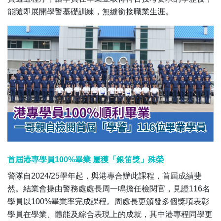
能隨即展開學警基礎訓練，無縫銜接職業生涯。
首屆港專學員100%畢業 屢獲「銀笛獎」殊榮
警隊自2024/25學年起，與港專合辦此課程，首屆成績斐
然。結業會操由警務處處長周一鳴擔任檢閱官，見證116名
學員以100%畢業率完成課程。周處長更頒發多個獎項表彰
學員在學業、體能及綜合表現上的成就，其中港專程同學更