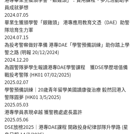
員成就夢想
2024.07.05
畢業生獲頒學警「銀雞頭」 港專應用教育文憑（DAE）助警
隊培育生力軍
2024.07.15
為投考警察做好準備 港專DAE「學警預備訓練」助你踏上學
警之路 (明報 20/12/2024)
2024.12.20
為圓警隊夢學生報讀港專DAE學警課程 獲DSE學歷增值備
戰投考警隊 (HK01 07/02/2025)
2025.02.07
學警預備訓練｜20歲青年留學美國讀康復治療 毅然回港入
警隊圓夢 (HK01 3/5/2025)
2025.05.03
港專學員表現卓越 獲警務處處長嘉許
2025.05.06
DSE放榜2025｜港專DAE課程 開啟投身紀律部隊升學路 (星