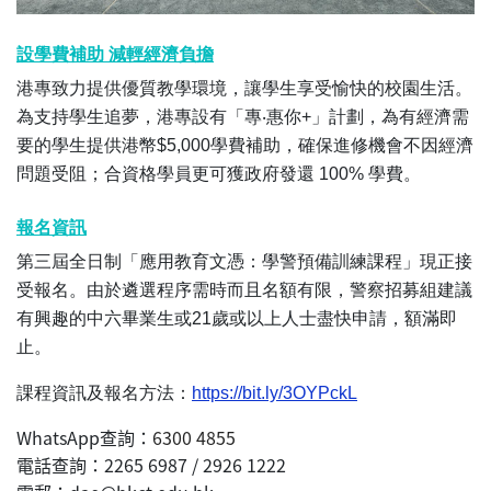
設學費補助 減輕經濟負擔
港專致力提供優質教學環境，讓學生享受愉快的校園生活。
為支持學生追夢，港專設有「專‧惠你+」計劃，為有經濟需
要的學生提供港幣$5,000學費補助，確保進修機會不因經濟
問題受阻；合資格學員更可獲政府發還 100% 學費。
報名資訊
第三屆全日制「應用教育文憑：學警預備訓練課程」現正接
受報名。由於遴選程序需時而且名額有限，警察招募組建議
有興趣的中六畢業生或21歲或以上人士盡快申請，額滿即
止。
課程資訊及報名方法：
https://bit.ly/3OYPckL
WhatsApp查詢：
6300 4855
電話查詢：2265 6987 / 2926 1222