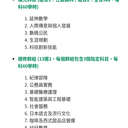
科60學時)
延伸數學
人際傳意與個人發展
數碼公民
生涯規劃
科技創新技能
選修群組 (13選1，每個群組包含3個指定科目，每
科60學時)
紀律部隊
公務員實務
基礎醫療護理
智能建築與工程基礎
社會服務
日本語言及流行文化
咖啡及西式甜品店營運
幼兒教育