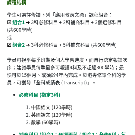
課程結構
學生可選擇修讀下列「應用教育文憑」課程組合：
☑
組合1
➔
3科必修科目 + 2科補充科目 + 3個選修科目
(共600學時)
或
☑
組合2
➔
3科必修科目 + 5科補充科目 (共600學時)
學員可視乎每季班期及個人學習進度，而自行決定報讀次
序；建議學員每季最多可報讀4科及不超過300學時；最
快可於15個月、或須於4年內完成。於港專修畢全科的學
員，可獲發「全科成績表 (Transcript)」。
必修科目 (指定3科)
中國語文 (120學時)
英國語文 (120學時)
數學 (60學時)
補充科目 (組合1：任選兩科 / 組合2：全修5科，每