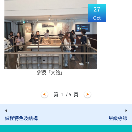
27
Oct
參觀「大館」
第
1
/ 5
頁
課程特色及結構
星級導師