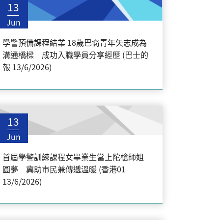
13
Jun
學警預備課程結業 18歲巴裔青年矢志成為
溝通橋樑 成功入職學員分享經歷 (巴士的
報 13/6/2026)
13
Jun
首屆學警訓練課程女畢業生當上陀槍師姐
圓夢 冀助市民兼傳遞溫暖 (香港01
13/6/2026)