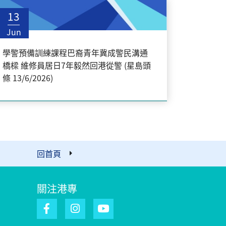
13
Jun
學警預備訓練課程巴裔青年冀成警民溝通
橋樑 維修員居日7年毅然回港從警 (星島頭
條 13/6/2026)
回首頁
關注港專