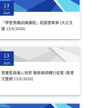
13
Jun
「學警預備訓練課程」助圓警察夢 (大公文
匯 13/6/2026)
13
Jun
曾獲警員暖心安慰 聲樂導師轉行從警 (香港
文匯網 13/6/2026)