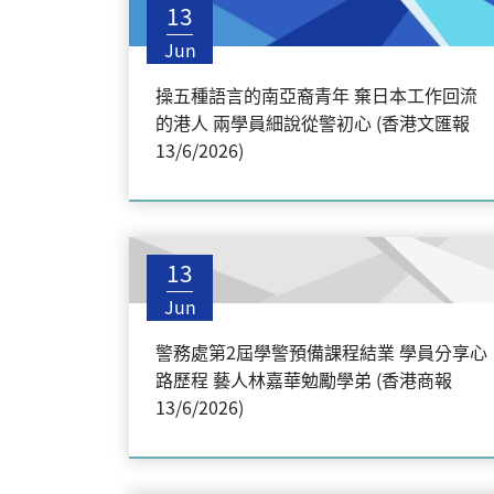
13
Jun
操五種語言的南亞裔青年 棄日本工作回流
的港人 兩學員細說從警初心 (香港文匯報
13/6/2026)
13
Jun
警務處第2屆學警預備課程結業 學員分享心
路歷程 藝人林嘉華勉勵學弟 (香港商報
13/6/2026)