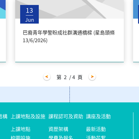
13
Jun
巴裔青年學警盼成社群溝通橋樑 (星島頭條
13/6/2026)
第
2
/ 4
頁
結構
上課地點及設施
課程認可及資助
講座及活動
上課地點
資歷架構
最新活動
校園設施
學費及報名
活動花絮