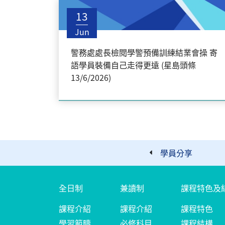
13
Jun
警務處處長檢閱學警預備訓練結業會操 寄
語學員裝備自己走得更遠 (星島頭條
13/6/2026)
學員分享
全日制
兼讀制
課程特色及
課程介紹
課程介紹
課程特色
學習範疇
必修科目
課程結構