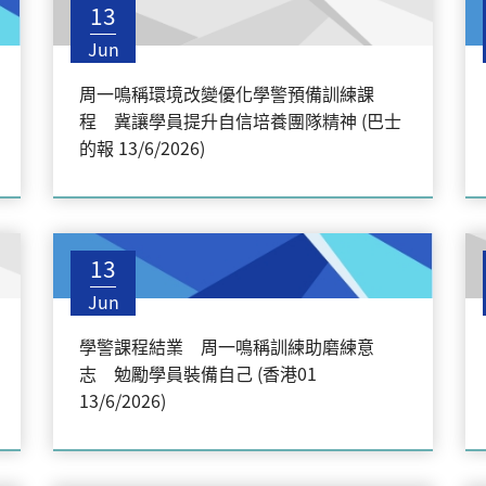
13
Jun
周一鳴稱環境改變優化學警預備訓練課
程 冀讓學員提升自信培養團隊精神 (巴士
的報 13/6/2026)
13
Jun
學警課程結業 周一鳴稱訓練助磨練意
志 勉勵學員裝備自己 (香港01
13/6/2026)