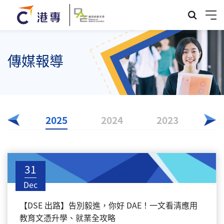
傳媒報導
026
2025
2024
2023
20
31
Dec
【DSE 出路】告別毅進，你好 DAE！一文看清應用
教育文憑升學、就業全攻略