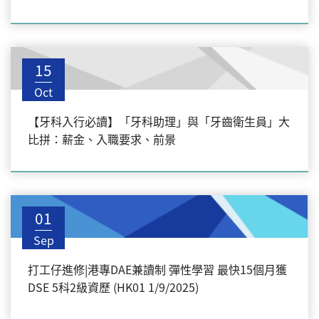
15
Oct
【牙科入行必讀】「牙科助理」與「牙齒衛生員」大
比拼：薪金、入職要求、前景
01
Sep
打工仔進修|港專DAE兼讀制 彈性學習 最快15個月獲
DSE 5科2級資歷 (HK01 1/9/2025)