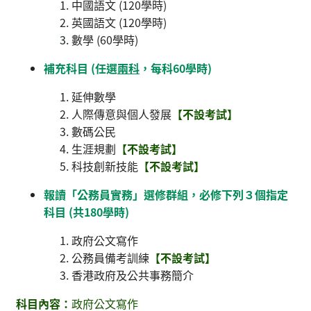
中國語文 (120學時)
英國語文 (120學時)
數學 (60學時)
補充科目 (任選
兩科
，每科60學時)
延伸數學
人際傳意與個人發展
【不設考試】
數碼公民
生涯規劃
【不設考試】
科技創新技能
【不設考試】
報讀「公務員實務」選修群組，必修下列３個指定
科目 (共180學時)
政府公文寫作
公務員備考訓練
【不設考試】
香港政府及公共事務簡介
科目內容：
政府公文寫作