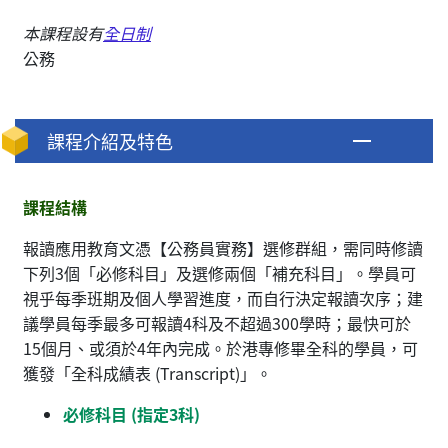
本課程設有
全日制
公務
課程介紹及特色
課程結構
報讀應用教育文憑【公務員實務】選修群組，需同時修讀
下列3個「必修科目」及選修兩個「補充科目」。學員可
視乎每季班期及個人學習進度，而自行決定報讀次序；建
議學員每季最多可報讀4科及不超過300學時；最快可於
15個月、或須於4年內完成。於港專修畢全科的學員，可
獲發「全科成績表 (Transcript)」。
必修科目 (指定3科)