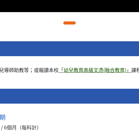
兒導師助教等；或報讀本校
「幼兒教育高級文憑(融合教育)」
課
期
 / 6個月（每科計）