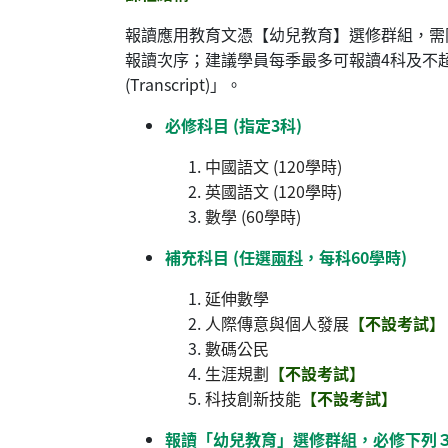
報讀應用教育文憑【幼兒教育】選修群組，需
報讀次序；建議學員每季最多可報讀4科及不超
(Transcript)」。
必修科目 (指定3科)
中國語文 (120學時)
英國語文 (120學時)
數學 (60學時)
補充科目 (任選
兩科
，每科60學時)
延伸數學
人際傳意與個人發展
【不設考試】
數碼公民
生涯規劃
【不設考試】
科技創新技能
【不設考試】
報讀「幼兒教育」選修群組，必修下列３個