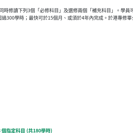
同時修讀下列3個「必修科目」及選修兩個「補充科目」。學員
過300學時；最快可於15個月、或須於4年內完成。於港專修
指定科目 (共180學時)