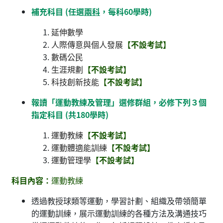
補充科目 (任選
兩科
，每科60學時)
延伸數學
人際傳意與個人發展
【不設考試】
數碼公民
生涯規劃
【不設考試】
科技創新技能
【不設考試】
報讀「運動教練及管理」選修群組，必修下列３個
指定科目 (共180學時)
運動教練
【不設考試】
運動體適能訓練
【不設考試】
運動管理學
【不設考試】
科目內容：
運動教練
透過教授球類等運動，學習計劃、組織及帶領簡單
的運動訓練，展示運動訓練的各種方法及溝通技巧