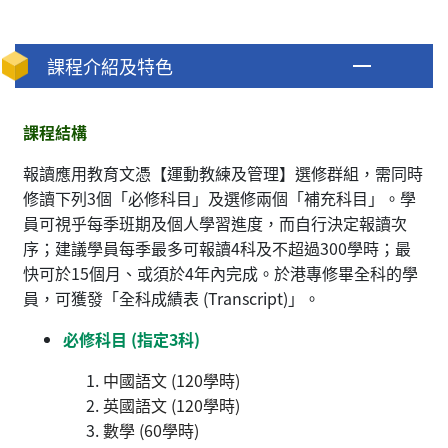
課程介紹及特色
課程結構
報讀應用教育文憑【運動教練及管理】選修群組，需同時
修讀下列3個「必修科目」及選修兩個「補充科目」。學
員可視乎每季班期及個人學習進度，而自行決定報讀次
序；建議學員每季最多可報讀4科及不超過300學時；最
快可於15個月、或須於4年內完成。於港專修畢全科的學
員，可獲發「全科成績表 (Transcript)」。
必修科目 (指定3科)
中國語文 (120學時)
英國語文 (120學時)
數學 (60學時)