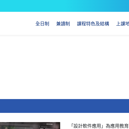
全日制
兼讀制
課程特色及結構
上課
「設計軟件應用」為應用教育