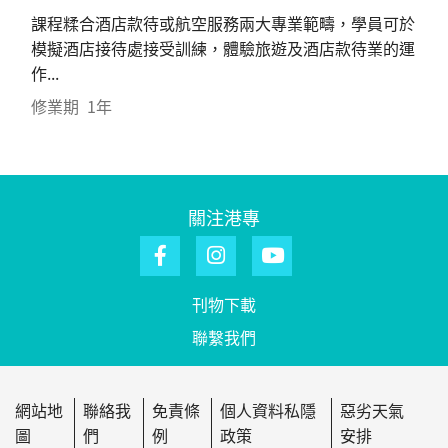
課程糅合酒店款待或航空服務兩大專業範疇，學員可於
模擬酒店接待處接受訓練，體驗旅遊及酒店款待業的運
作...
修業期
1年
關注港專
刊物下載
聯繫我們
網站地
聯絡我
免責條
個人資料私隱
惡劣天氣
圖
們
例
政策
安排