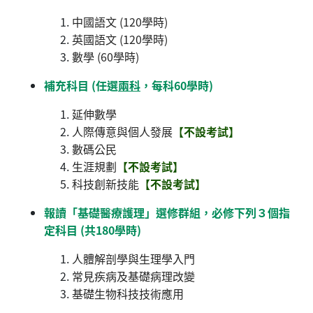
中國語文 (120學時)
英國語文 (120學時)
數學 (60學時)
補充科目 (任選
兩科
，每科60學時)
延伸數學
人際傳意與個人發展
【不設考試】
數碼公民
生涯規劃
【不設考試】
科技創新技能
【不設考試】
報讀「基礎醫療護理」選修群組，必修下列３個指
定科目 (共180學時)
人體解剖學與生理學入門
常見疾病及基礎病理改變
基礎生物科技技術應用