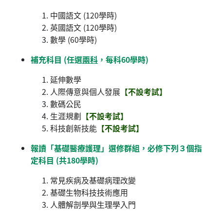
中國語文 (120學時)
英國語文 (120學時)
數學 (60學時)
補充科目 (任選
兩科
，每科60學時)
延伸數學
人際傳意與個人發展
【不設考試】
數碼公民
生涯規劃
【不設考試】
科技創新技能
【不設考試】
報讀「基礎醫療護理」選修群組，必修下列３個指
定科目 (共180學時)
常見疾病及基礎病理改變
基礎生物科技技術應用
人體解剖學與生理學入門