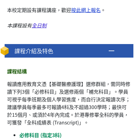
本校定期設有課程講座，歡迎
按此網上報名
。
本課程設有
全日制
課程介紹及特色
課程結構
報讀應用教育文憑【基礎醫療護理】選修群組，需同時修
讀下列3個「必修科目」及選修兩個「補充科目」。學員
可視乎每季班期及個人學習進度，而自行決定報讀次序；
建議學員每季最多可報讀4科及不超過300學時；最快可
於15個月、或須於4年內完成。於港專修畢全科的學員，
可獲發「全科成績表 (Transcript)」。
必修科目 (指定3科)