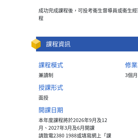
成功完成課程後，可投考衞生督導員或衞生經
程
課程資訊
課程模式
修業
兼讀制
3個月
授課形式
面授
開課日期
本年度課程將於2026年9月及12
月、2027年3月及6月開課
請致電2380 1988或填寫網上「課