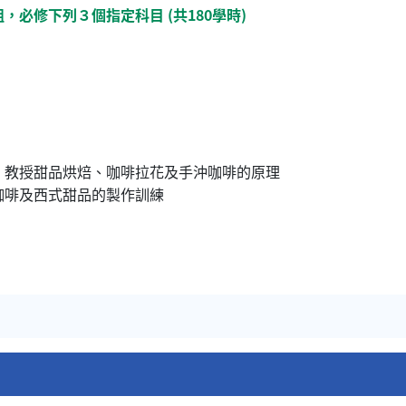
必修下列３個指定科目 (共180學時)
，教授甜品烘焙、咖啡拉花及手沖咖啡的原理
咖啡及西式甜品的製作訓練