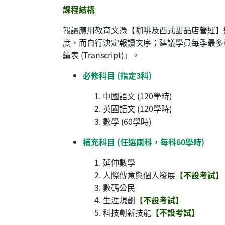
課程結構
報讀應用教育文憑【咖啡及西式甜品店營運】
度，而自行決定報讀次序；建議學員每季最多可
績表 (Transcript)」。
必修科目 (指定3科)
中國語文 (120學時)
英國語文 (120學時)
數學 (60學時)
補充科目 (任選
兩科
，每科60學時)
延伸數學
人際傳意與個人發展
【不設考試】
數碼公民
生涯規劃
【不設考試】
科技創新技能
【不設考試】