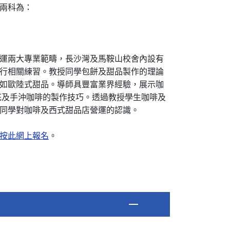
兩科為：
運兩大專業範疇，長沙灣及馬鞍山校舍內設有
行相關練習。教授同學包餅及甜品製作的理論
如歐陸式甜品。導師具豐富業界經驗，展示咖
te 拉花及手沖咖啡的製作技巧。透過教授學生咖啡及
同學對咖啡及西式甜品店營運的認識。
按此網上報名
。