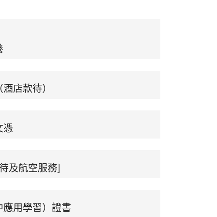
養
（酒店款待）
文憑
款待及航空服務]
中應用學習）證書