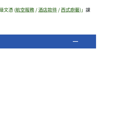
文憑 (
航空服務
/
酒店款待
/
西式廚藝
)」
課