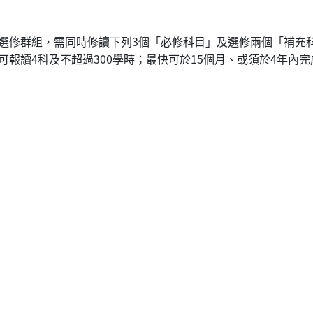
選修群組，需同時修讀下列3個「必修科目」及選修兩個「補充
報讀4科及不超過300學時；最快可於15個月、或須於4年內