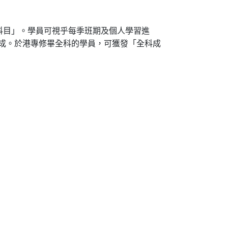
科目」。學員可視乎每季班期及個人學習進
完成。於港專修畢全科的學員，可獲發「全科成