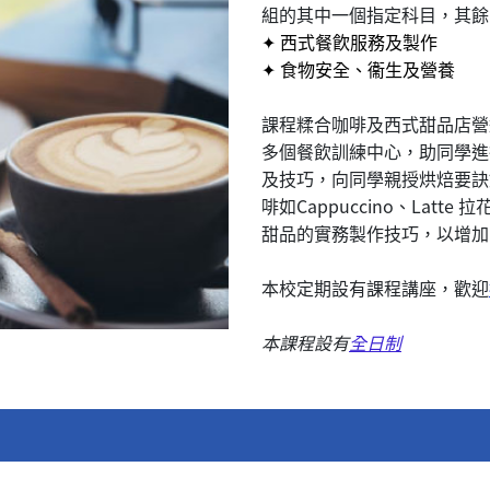
組的其中一個指定科目，其餘
✦ 西式餐飮服務及製作
✦ 食物安全、衞生及營養
課程糅合咖啡及西式甜品店營
多個餐飲訓練中心，助同學進
及技巧，向同學親授烘焙要訣
啡如Cappuccino、Lat
甜品的實務製作技巧，以增加
本校定期設有課程講座，歡迎
本課程設有
全日制