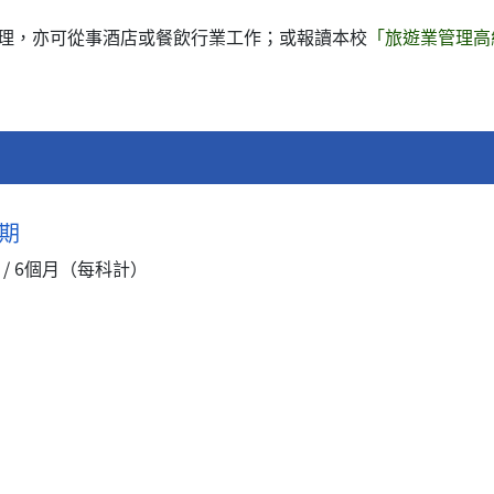
理，亦可從事酒店或餐飲行業工作；或報讀本校
「旅遊業管理高級
期
 / 6個月（每科計）